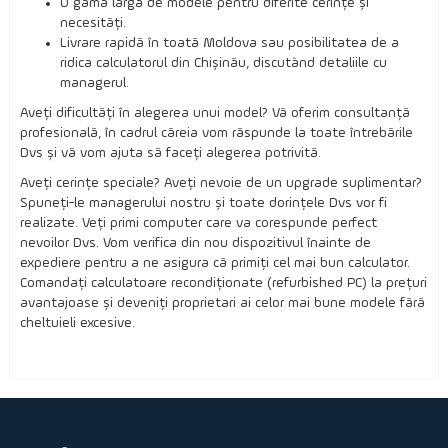
O gamă largă de modele pentru diferite cerințe și
necesități.
Livrare rapidă în toată Moldova sau posibilitatea de a
ridica calculatorul din Chișinău, discutând detaliile cu
managerul.
Aveți dificultăți în alegerea unui model? Vă oferim consultanță
profesională, în cadrul căreia vom răspunde la toate întrebările
Dvs și vă vom ajuta să faceți alegerea potrivită.
Aveți cerințe speciale? Aveți nevoie de un upgrade suplimentar?
Spuneți-le managerului nostru și toate dorințele Dvs vor fi
realizate. Veți primi computer care va corespunde perfect
nevoilor Dvs. Vom verifica din nou dispozitivul înainte de
expediere pentru a ne asigura că primiți cel mai bun calculator.
Comandați calculatoare recondiționate (refurbished PC) la prețuri
avantajoase și deveniți proprietari ai celor mai bune modele fără
cheltuieli excesive.