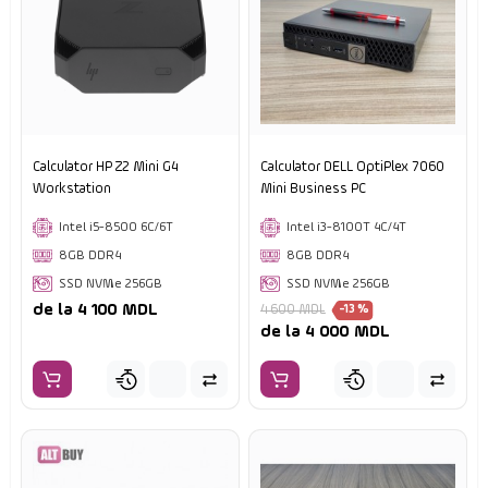
Calculator HP Z2 Mini G4
Calculator DELL OptiPlex 7060
Workstation
Mini Business PC
Intel i5-8500 6C/6T
Intel i3-8100T 4C/4T
8GB DDR4
8GB DDR4
SSD NVMe 256GB
SSD NVMe 256GB
de la 4 100 MDL
4 600 MDL
-13 %
de la 4 000 MDL