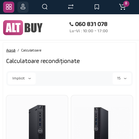
0
060 831 078
Lu-Vi : 10:00 - 17:00
Acasă
Calculatoare
Calculatoare recondiționate
Implicit
15