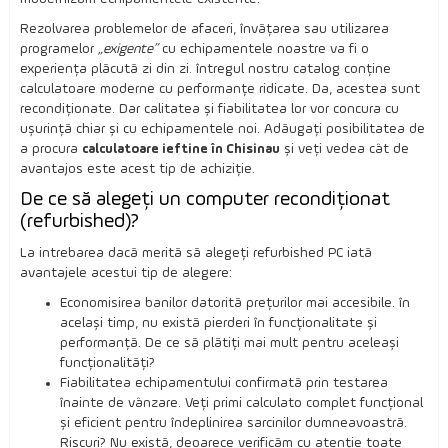
Rezolvarea problemelor de afaceri, învățarea sau utilizarea
programelor
„exigente”
cu echipamentele noastre va fi o
experiența plăcută zi din zi. întregul nostru catalog conține
calculatoare moderne cu performanțe ridicate. Da, acestea sunt
recondiționate. Dar calitatea și fiabilitatea lor vor concura cu
ușurință chiar și cu echipamentele noi. Adăugați posibilitatea de
a procura
calculatoare ieftine în Chisinau
și veți vedea cât de
avantajos este acest tip de achiziție.
De ce să alegeți un computer recondiționat
(refurbished)?
La intrebarea dacă merită să alegeți refurbished PC iată
avantajele acestui tip de alegere:
Economisirea banilor datorită prețurilor mai accesibile. în
același timp, nu există pierderi în funcționalitate și
performanță. De ce să plătiți mai mult pentru aceleași
funcționalități?
Fiabilitatea echipamentului confirmată prin testarea
înainte de vânzare. Veți primi calculato complet funcțional
și eficient pentru îndeplinirea sarcinilor dumneavoastră.
Riscuri? Nu există, deoarece verificăm cu atenție toate