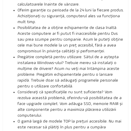
calculatoarele înainte de vânzare.
Oferim garanție cu perioada de la 24 luni la fiecare produs.
Achiziționați cu siguranță, computerul ales va funcționa
mult timp.
Posibilitatea de a obține echipamente de clasa înaltă.
Aceste computere ar fi putut fi inaccesibile pentru Dvs
sau prea scumpe pentru companie. Acum le puteți obține
cele mai bune modele la un preț accesibil, fără a avea
compromisuri în privința calității și performanței.
Pregătire completă pentru utilizare. Sătul de a aștepta
instalarea Windows-ului? Trebuie mereu să instalați o
mulțime de drivere? Acum nu veți mai întâmpina aceste
probleme. Pregătim echipamentele pentru o lansare
rapidă. Trebuie doar să adăugați programele personale
pentru o utilizare confortabilă.
Considerați că specificațiile nu sunt suficiente? Vom
rezolva această problemă, oferindu-vă posibilitatea de a
face upgrade complet. Vom adăuga SSD, memorie RAM și
alte componente pentru a maximiza plăcerea utilizării
computerului.
O gamă largă de modele TOP la prețuri accesibile. Nu mai
este necesar să plătiți în plus pentru a cumpăra