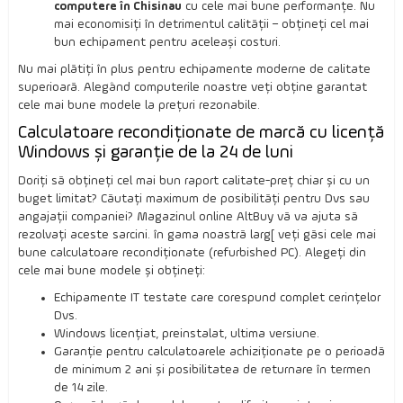
computere în Chisinau
cu cele mai bune performanțe. Nu
mai economisiți în detrimentul calității – obțineți cel mai
bun echipament pentru aceleași costuri.
Nu mai plătiți în plus pentru echipamente moderne de calitate
superioară. Alegând computerile noastre veți obține garantat
cele mai bune modele la prețuri rezonabile.
Calculatoare recondiționate de marcă cu licență
Windows și garanție de la 24 de luni
Doriți să obțineți cel mai bun raport calitate-preț chiar și cu un
buget limitat? Căutați maximum de posibilități pentru Dvs sau
angajații companiei? Magazinul online AltBuy vă va ajuta să
rezolvați aceste sarcini. în gama noastră larg[ veți găsi cele mai
bune calculatoare recondiționate (refurbished PC). Alegeți din
cele mai bune modele și obțineți:
Echipamente IT testate care corespund complet cerințelor
Dvs.
Windows licențiat, preinstalat, ultima versiune.
Garanție pentru calculatoarele achiziționate pe o perioadă
de minimum 2 ani și posibilitatea de returnare în termen
de 14 zile.