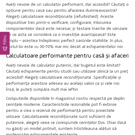
Aveți nevoie de un calculator performant, dar accesibil? Căutați o
opțiune pentru casă sau pentru afacerea dumneavoastră?
Alegeți calculatoare recondiționate (refurbished). Aceste
dispozitive trec printr-o verificare, configurare, înlocuirea
componentelor dacă este necesar, și testare înainte de vânzare.
De ce asta se consideră ca o investiție avantajoasă? Este
Filtru
simplu – acestea îndeplinesc perfect sarcinile stabilite. în plus,
costul lor este cu 30-70% mai mic decât al echipamentelor noi.
Calculatoare performante pentru casă și afaceri
Aveți nevoie de calculator puternic, dar bugetul este limitat?
Căutați echipamente pentru studii sau utilizare zilnică la un preț
accesibil? Alegeți calculatoare recondiționate. Specificațiile și
performanța acestora adesea au același valori ca și cele noi.
Însă, le puteți cumpăra mult mai ieftin.
Computerile disponibile în magazinul nostru respectă pe deplin
cerințele moderne. Caracteristicile rezonabile pot fi extinse
pentru a crea o rezervă de performanță pentru proiectele
viitoare. Calculatoarele recondiționate sunt suficient de
puternice, alegeți ceea ce corespunde cerințelor Dvs. Chiar dacă
nu găsiți un model potrivit, suntem întotdeauna alături să
modernizăm echipamentele existente.