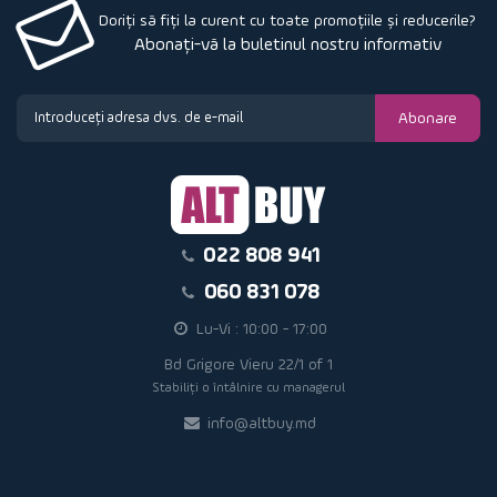
Doriți să fiți la curent cu toate promoțiile și reducerile?
Abonați-vă la buletinul nostru informativ
Abonare
022 808 941
060 831 078
Lu-Vi : 10:00 - 17:00
Bd Grigore Vieru 22/1 of 1
Stabiliți o întâlnire cu managerul
info@altbuy.md