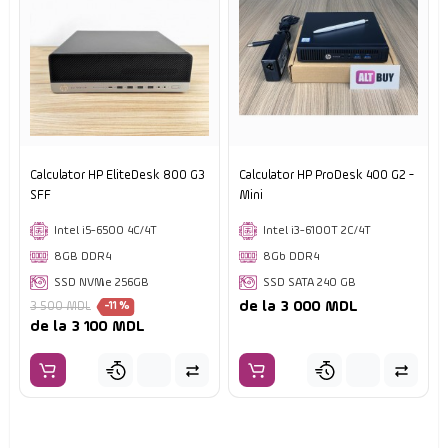
Calculator HP EliteDesk 800 G3
Calculator HP ProDesk 400 G2 -
SFF
Mini
Intel i5-6500 4C/4T
Intel i3-6100T 2C/4T
8GB DDR4
8Gb DDR4
SSD NVMe 256GB
SSD SATA 240 GB
de la 3 000 MDL
3 500 MDL
-11 %
de la 3 100 MDL