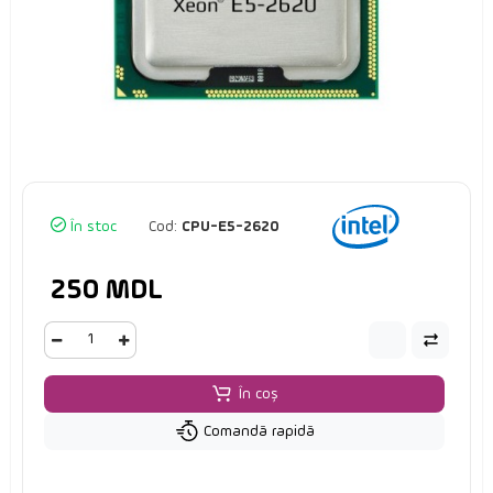
În stoc
Cod:
CPU-E5-2620
250 MDL
În coș
Comandă rapidă