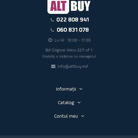
022 808 941
060 831 078
Lu-Vi : 10:00 - 17:00
Bd Grigore Vieru 22/1 of 1
Stabiliți o întâlnire cu managerul
info@altbuy.md
Informaţii
Catalog
Contul meu