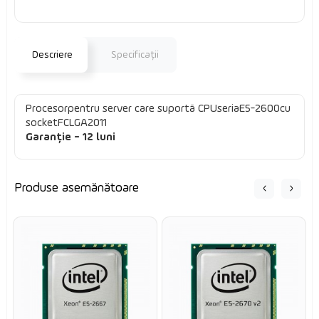
Descriere
Specificaţii
Procesor
pentru server care suportă CPU
seria
E5-2600
cu
socket
FCLGA2011
Garanție - 12 luni
Produse asemănătoare